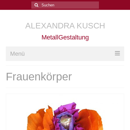
Suchen
nach:
ALEXANDRA KUSCH
MetallGestaltung
Menü
Home
Frauenkörper
Arbeiten
Kurse
Goldschmiede-Kurse
Goldschmiedetechnik
Trauringe schmieden