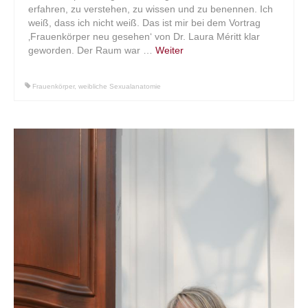
erfahren, zu verstehen, zu wissen und zu benennen. Ich
weiß, dass ich nicht weiß. Das ist mir bei dem Vortrag
Über mich
‚Frauenkörper neu gesehen‘ von Dr. Laura Méritt klar
geworden. Der Raum war …
Weiter
Vita
Kontakt
Frauenkörper
,
weibliche Sexualanatomie