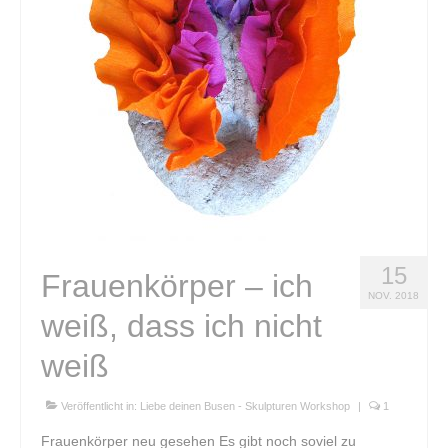
Klangkugel
Alte Schätze neu gestalten
Einen Schatz bewahren
Kupferschale schmieden
Grundkurs Steinbildhauerei
Upcycling – Schmuck aus Fahrradschlauch
15
Frauenkörper – ich
Handwerkswoche Gutenstein
NOV. 2018
weiß, dass ich nicht
Auftragsarbeiten
weiß
Lichtobjekte
Für Unternehmen
Veröffentlicht in:
Liebe deinen Busen - Skulpturen Workshop
|
1
Frauenkörper neu gesehen Es gibt noch soviel zu
Portrait