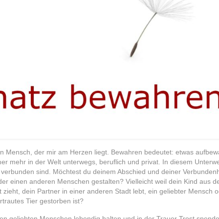
ein Mensch, der mir am Herzen liegt. Bewahren bedeutet: etwas aufbew
mer mehr in der Welt unterwegs, beruflich und privat. In diesem Unterw
n verbunden sind. Möchtest du deinem Abschied und deiner Verbundenh
der einen anderen Menschen gestalten? Vielleicht weil dein Kind aus 
ieht, dein Partner in einer anderen Stadt lebt, ein geliebter Mensch o
rtrautes Tier gestorben ist?
nen geliebten Menschen lebendig halten und in der Trauer Trost spend