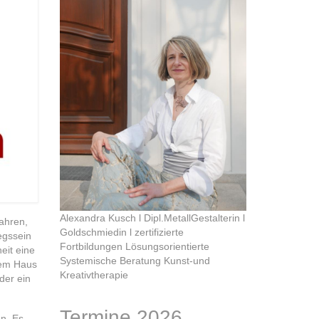
Alexandra Kusch l Dipl.MetallGestalterin l
ahren,
Goldschmiedin l zertifizierte
egssein
Fortbildungen Lösungsorientierte
eit eine
Systemische Beratung Kunst-und
dem Haus
Kreativtherapie
der ein
Termine 2026
en. Es