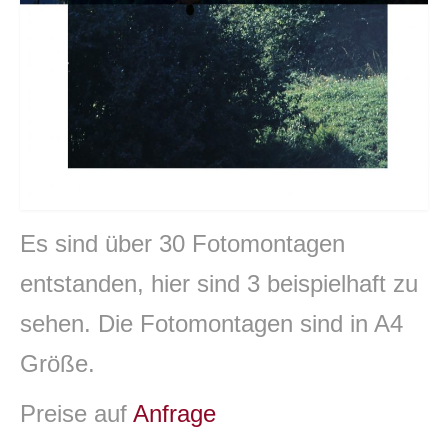
Es sind über 30 Fotomontagen
entstanden, hier sind 3 beispielhaft zu
sehen. Die Fotomontagen sind in A4
Größe.
Preise auf
Anfrage