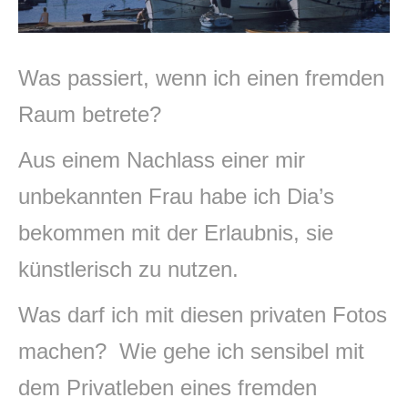
Klangkugel
Alte Schätze neu gestalten
Was passiert, wenn ich einen fremden
Einen Schatz bewahren
Raum betrete?
Kupferschale schmieden
Aus einem Nachlass einer mir
Grundkurs Steinbildhauerei
unbekannten Frau habe ich Dia’s
Upcycling – Schmuck aus Fahrradschlauch
bekommen mit der Erlaubnis, sie
Handwerkswoche Gutenstein
künstlerisch zu nutzen.
Auftragsarbeiten
Was darf ich mit diesen privaten Fotos
Lichtobjekte
machen? Wie gehe ich sensibel mit
Für Unternehmen
dem Privatleben eines fremden
Portrait