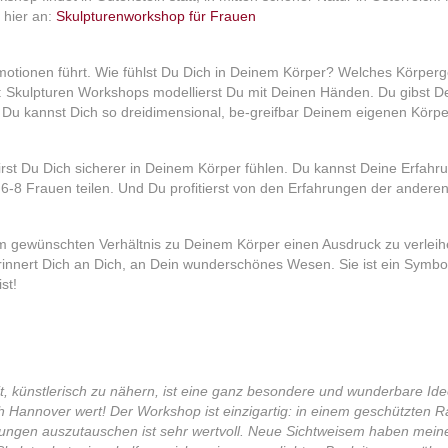
 hier an:
Skulpturenworkshop für Frauen
 Emotionen führt. Wie fühlst Du Dich in Deinem Körper? Welches Körperg
: Skulpturen Workshops modellierst Du mit Deinen Händen. Du gibst 
t. Du kannst Dich so dreidimensional, be-greifbar Deinem eigenen Körpe
st Du Dich sicherer in Deinem Körper fühlen. Du kannst Deine Erfahr
6-8 Frauen teilen. Und Du profitierst von den Erfahrungen der andere
nem gewünschten Verhältnis zu Deinem Körper einen Ausdruck zu verleih
erinnert Dich an Dich, an Dein wunderschönes Wesen. Sie ist ein Symbol
st!
it, künstlerisch zu nähern, ist eine ganz besondere und wunderbare Ide
h Hannover wert! Der Workshop ist einzigartig: in einem geschützten 
hrungen auszutauschen ist sehr wertvoll. Neue Sichtweisem haben mein