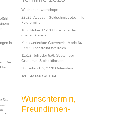
Wochenendworkshops:
22./23. August – Goldschmiedetechnik:
efühl
Foldforming
Deinem
r
18. Oktober 14-18 Uhr – Tage der
offenen Ateliers
Kunstwerkstätte Gutenstein, Markt 64 –
ungen in
2770 Gutenstein/Österreich
n
11./12. Juli oder 5./6. September –
Grundkurs Steinbildhauerei
en. Die
 für
Vorderbruck 5, 2770 Gutenstein
Tel. +43 650 5401104
Wunschtermin,
e.
Der
Raum
Freundinnen-
en