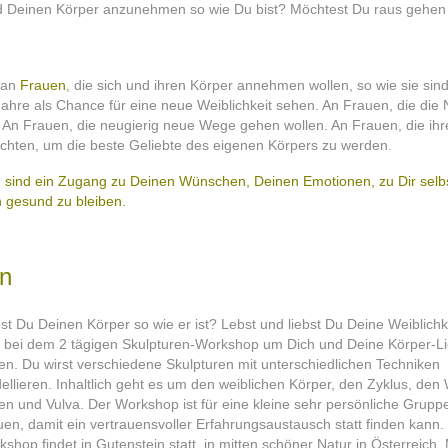
 und Deinen Körper anzunehmen so wie Du bist? Möchtest Du raus gehen
 an
Frauen
, die sich und ihren Körper annehmen wollen, so wie sie sind
hre als Chance für eine neue Weiblichkeit sehen. An Frauen, die die 
 An Frauen, die neugierig neue Wege gehen wollen. An Frauen, die ih
chten, um die beste Geliebte des eigenen Körpers zu werden.
hen sind ein Zugang zu Deinen Wünschen, Deinen Emotionen, zu Dir selb
h gesund zu bleiben.
en
st Du Deinen Körper so wie er ist? Lebst und liebst Du Deine Weiblichk
d bei dem 2 tägigen Skulpturen-Workshop um Dich und Deine Körper-L
en. Du wirst verschiedene Skulpturen mit unterschiedlichen Techniken
llieren. Inhaltlich geht es um den weiblichen Körper, den Zyklus, den
en und Vulva. Der Workshop ist für eine kleine sehr persönliche Grupp
en, damit ein vertrauensvoller Erfahrungsaustausch statt finden kann.
shop findet in Gutenstein statt, in mitten schöner Natur in Österreich.