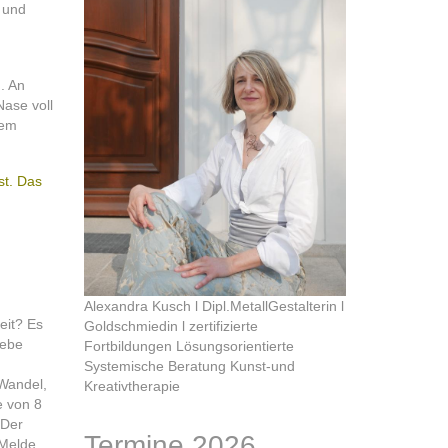
 und
. An
Nase voll
rem
st. Das
Alexandra Kusch l Dipl.MetallGestalterin l
eit? Es
Goldschmiedin l zertifizierte
iebe
Fortbildungen Lösungsorientierte
Systemische Beratung Kunst-und
 Wandel,
Kreativtherapie
e von 8
 Der
Termine 2026
 Melde