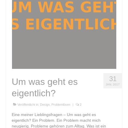
Klangkugel
Alte Schätze neu gestalten
Einen Schatz bewahren
Kupferschale schmieden
Grundkurs Steinbildhauerei
Upcycling – Schmuck aus Fahrradschlauch
31
Um was geht es
Handwerkswoche Gutenstein
JAN. 2017
eigentlich?
Auftragsarbeiten
Lichtobjekte
Veröffentlicht in:
Design
,
Problemlösen
|
2
Eine meiner Lieblingsfragen – Um was geht es
Für Unternehmen
eigentlich? Ein Problem. Ein Problem macht mich
neugierig. Probleme gehören zum Alltag. Was ist ein
Portrait