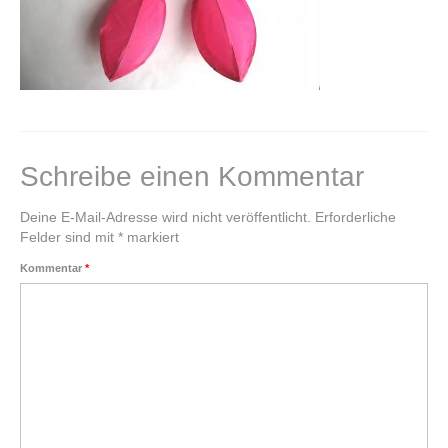
Klangkugel
Alte Schätze neu gestalten
Einen Schatz bewahren
Kupferschale schmieden
Schreibe einen Kommentar
Grundkurs Steinbildhauerei
Deine E-Mail-Adresse wird nicht veröffentlicht.
Erforderliche
Felder sind mit
*
markiert
Upcycling – Schmuck aus Fahrradschlauch
Kommentar
*
Handwerkswoche Gutenstein
Auftragsarbeiten
Lichtobjekte
Für Unternehmen
Portrait