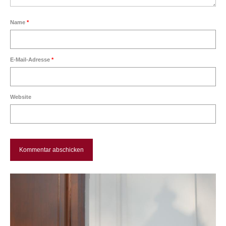
Über mich
Name
*
Vita
E-Mail-Adresse
*
Kontakt
Website