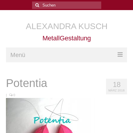
Suchen
nach:
ALEXANDRA KUSCH
MetallGestaltung
Menü
Home
Potentia
18
Arbeiten
MÄRZ 2018
Kurse
|
0
Goldschmiede-Kurse
Goldschmiedetechnik
Trauringe schmieden