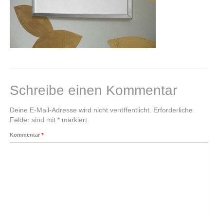
Klangkugel
Alte Schätze neu gestalten
Einen Schatz bewahren
Kupferschale schmieden
Schreibe einen Kommentar
Grundkurs Steinbildhauerei
Deine E-Mail-Adresse wird nicht veröffentlicht.
Erforderliche
Upcycling – Schmuck aus Fahrradschlauch
Felder sind mit
*
markiert
Kommentar
*
Handwerkswoche Gutenstein
Auftragsarbeiten
Lichtobjekte
Für Unternehmen
Portrait