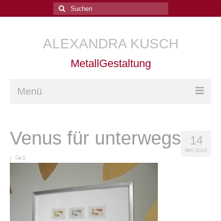
Suchen
nach:
ALEXANDRA KUSCH
MetallGestaltung
Menü
Home
Venus für unterwegs
14
Arbeiten
MAI 2016
Kurse
|
0
Goldschmiede-Kurse
Goldschmiedetechnik
Trauringe schmieden