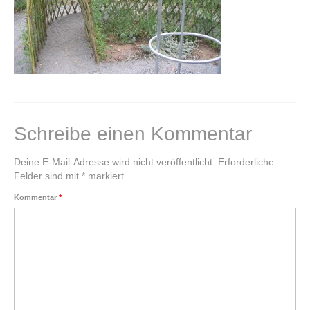
Klangkugel
Alte Schätze neu gestalten
Einen Schatz bewahren
Kupferschale schmieden
Schreibe einen Kommentar
Grundkurs Steinbildhauerei
Deine E-Mail-Adresse wird nicht veröffentlicht.
Erforderliche
Upcycling – Schmuck aus Fahrradschlauch
Felder sind mit
*
markiert
Handwerkswoche Gutenstein
Kommentar
*
Auftragsarbeiten
Lichtobjekte
Für Unternehmen
Portrait