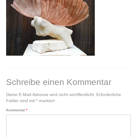
Klangkugel
Alte Schätze neu gestalten
Einen Schatz bewahren
Kupferschale schmieden
Grundkurs Steinbildhauerei
Upcycling – Schmuck aus Fahrradschlauch
Schreibe einen Kommentar
Handwerkswoche Gutenstein
Deine E-Mail-Adresse wird nicht veröffentlicht.
Erforderliche
Auftragsarbeiten
Felder sind mit
*
markiert
Kommentar
*
Lichtobjekte
Für Unternehmen
Portrait