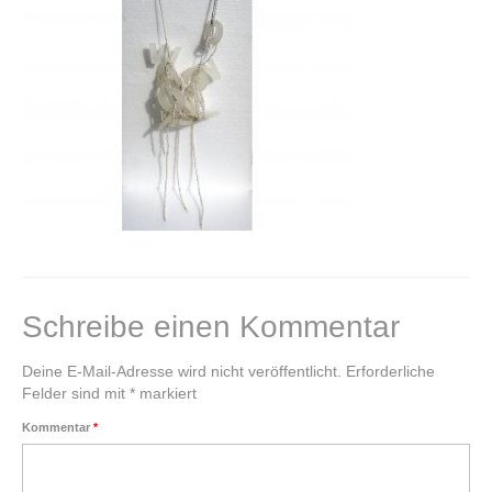
Klangkugel
Alte Schätze neu gestalten
Einen Schatz bewahren
Kupferschale schmieden
Grundkurs Steinbildhauerei
Upcycling – Schmuck aus Fahrradschlauch
Handwerkswoche Gutenstein
Schreibe einen Kommentar
Auftragsarbeiten
Deine E-Mail-Adresse wird nicht veröffentlicht.
Erforderliche
Felder sind mit
*
markiert
Lichtobjekte
Kommentar
*
Für Unternehmen
Portrait