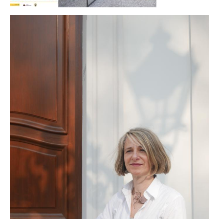
Klangkugel
Alte Schätze neu gestalten
Einen Schatz bewahren
Kupferschale schmieden
Grundkurs Steinbildhauerei
Upcycling – Schmuck aus Fahrradschlauch
Handwerkswoche Gutenstein
Auftragsarbeiten
Lichtobjekte
Für Unternehmen
Portrait