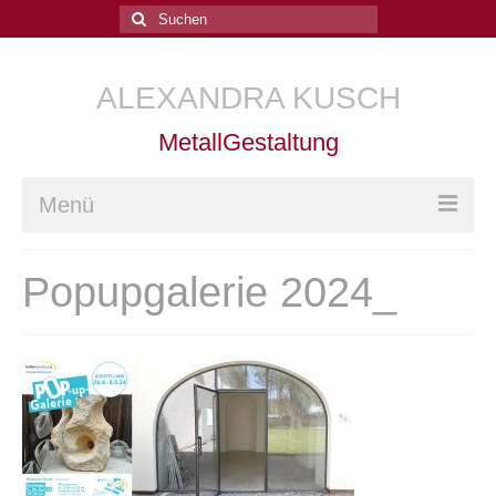
Suchen
nach:
ALEXANDRA KUSCH
MetallGestaltung
Menü
Home
Popupgalerie 2024_
Arbeiten
Kurse
Goldschmiede-Kurse
Goldschmiedetechnik
Trauringe schmieden