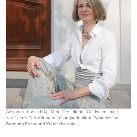
Über mich
Vita
Kontakt
Alexandra Kusch l Dipl.MetallGestalterin l Goldschmiedin l
zertifizierte Fortbildungen Lösungsorientierte Systemische
Beratung Kunst-und Kreativtherapie