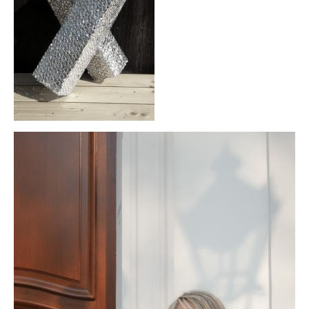
Klangkugel
Alte Schätze neu gestalten
Einen Schatz bewahren
Kupferschale schmieden
Grundkurs Steinbildhauerei
Upcycling – Schmuck aus Fahrradschlauch
Handwerkswoche Gutenstein
Auftragsarbeiten
Lichtobjekte
Für Unternehmen
Portrait