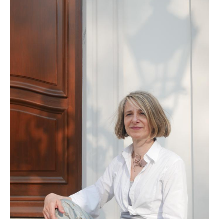
Klangkugel
Alte Schätze neu gestalten
Einen Schatz bewahren
Kupferschale schmieden
Grundkurs Steinbildhauerei
Upcycling – Schmuck aus Fahrradschlauch
Handwerkswoche Gutenstein
Auftragsarbeiten
Lichtobjekte
Für Unternehmen
Portrait