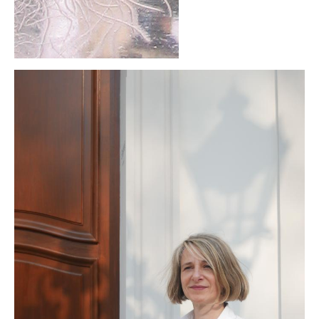
Klangkugel
Alte Schätze neu gestalten
Einen Schatz bewahren
Kupferschale schmieden
Grundkurs Steinbildhauerei
Upcycling – Schmuck aus Fahrradschlauch
Handwerkswoche Gutenstein
Auftragsarbeiten
Lichtobjekte
Für Unternehmen
Portrait