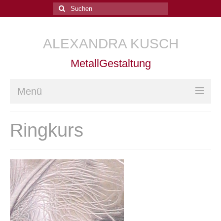
Suchen
nach:
ALEXANDRA KUSCH
MetallGestaltung
Menü
Home
Ringkurs
Arbeiten
Kurse
Goldschmiede-Kurse
Goldschmiedetechnik
Trauringe schmieden