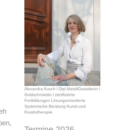
Alexandra Kusch l Dipl.MetallGestalterin l
Goldschmiedin l zertifizierte
Fortbildungen Lösungsorientierte
Systemische Beratung Kunst-und
eh
Kreativtherapie
ben,
Termine 2026