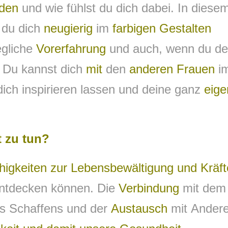
nden
und wie fühlst du dich dabei. In diese
 du dich
neugierig
im
farbigen Gestalten
egliche
Vorerfahrung
und auch, wenn du de
. Du kannst dich
mit
den
anderen Frauen
i
dich inspirieren lassen und deine ganz
eige
 zu tun?
higkeiten zur Lebensbewältigung und Kräft
entdecken können. Die
Verbindung
mit dem
es Schaffens und der
Austausch
mit Ander