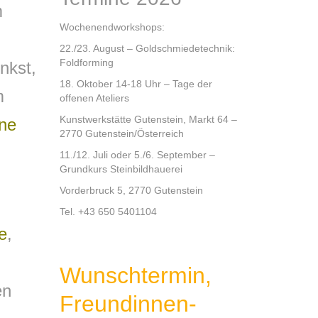
m
Wochenendworkshops:
22./23. August – Goldschmiedetechnik:
Foldforming
nkst,
18. Oktober 14-18 Uhr – Tage der
m
offenen Ateliers
Kunstwerkstätte Gutenstein, Markt 64 –
ne
2770 Gutenstein/Österreich
11./12. Juli oder 5./6. September –
Grundkurs Steinbildhauerei
Vorderbruck 5, 2770 Gutenstein
Tel. +43 650 5401104
e
,
Wunschtermin,
en
Freundinnen-